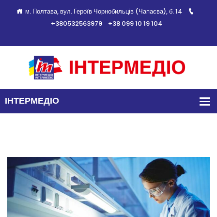
м. Полтава, вул. Героїв Чорнобильців (Чапаєва), б. 14
+380532563979
+38 099 10 19 104